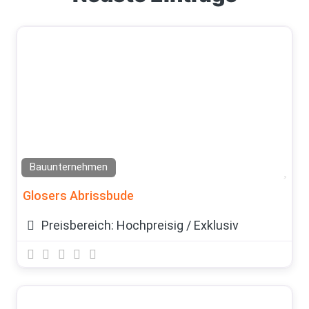
Bauunternehmen
Fav
Glosers Abrissbude
Preisbereich:
Hochpreisig / Exklusiv