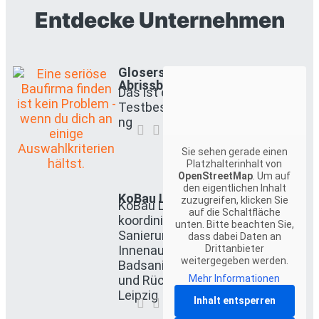
Entdecke Unternehmen
Glosers
Abrissbude
Das ist eine
Testbeschreibu
ng
Sie sehen gerade einen
Platzhalterinhalt von
OpenStreetMap
. Um auf
den eigentlichen Inhalt
KoBau Leipzig
zuzugreifen, klicken Sie
KoBau Leipzig
auf die Schaltfläche
koordiniert
unten. Bitte beachten Sie,
Sanierung,
dass dabei Daten an
Innenausbau,
Drittanbieter
weitergegeben werden.
Badsanierung
und Rückbau in
Mehr Informationen
Leipzig
Inhalt entsperren