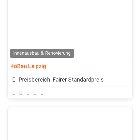
Innenausbau & Renovierung
Fav
KoBau Leipzig
Preisbereich:
Fairer Standardpreis