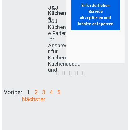
Erforderlichen
J&J
Service
Küchenmontag
e
akzeptieren und
J&J
Inhalte entsperren
Küchenmontag
e Paderborn ist
Ihr
Ansprechpartne
r für
Küchenaufbau,
Küchenabbau
und
Voriger
1
2
3
4
5
Nächster