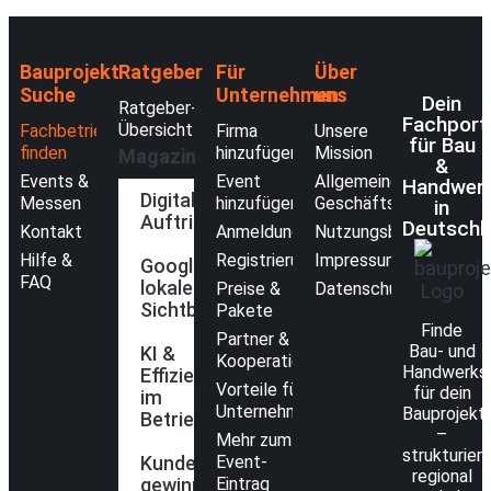
Bauprojekt-
Ratgeber
Für
Über
Suche
Unternehmen
uns
Dein
Ratgeber-
Fachport
Übersicht
Fachbetriebe
Firma
Unsere
für Bau
finden
hinzufügen
Mission
Magazin
&
Events &
Event
Allgemeine
Handwer
Digitaler
Messen
hinzufügen
Geschäftsbedingunge
in
Auftritt
Deutschl
Kontakt
Anmeldung
Nutzungsbedingungen
Hilfe &
Registrierung
Impressum
Google &
FAQ
lokale
Preise &
Datenschutzerklärung
Sichtbarkeit
Pakete
Finde
Partner &
Bau- und
KI &
Kooperationen
Handwerks
Effizienz
Vorteile für
für dein
im
Unternehmen
Bauprojekt
Betrieb
–
Mehr zum
strukturiert
Kunden
Event-
regional
gewinnen
Eintrag