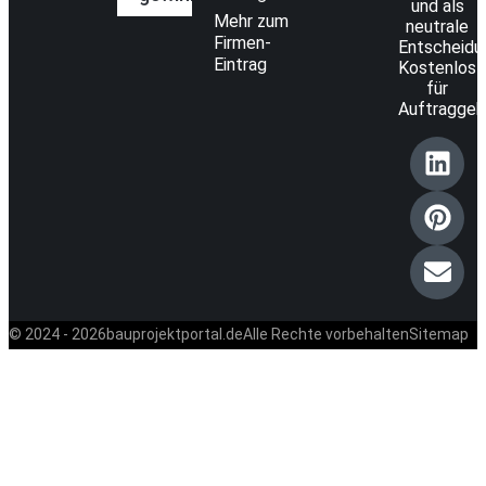
und als
Mehr zum
neutrale
Firmen-
Entscheidun
Eintrag
Kostenlos
für
Auftraggeb
© 2024 - 2026
bauprojektportal.de
Alle Rechte vorbehalten
Sitemap