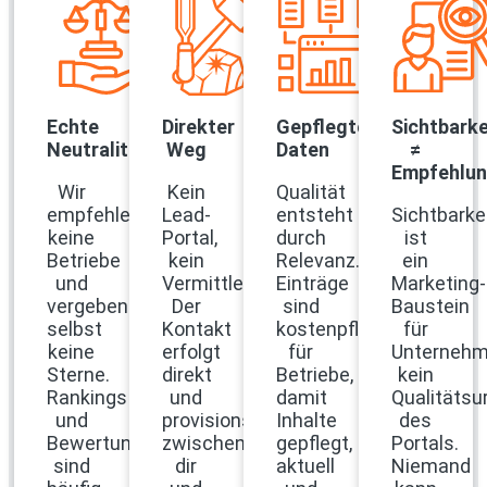
Echte
Direkter
Gepflegte
Sichtbarke
Neutralität
Weg
Daten
≠
Empfehlu
Wir
Kein
Qualität
empfehlen
Lead-
entsteht
Sichtbarke
keine
Portal,
durch
ist
Betriebe
kein
Relevanz.
ein
und
Vermittler:
Einträge
Marketing-
vergeben
Der
sind
Baustein
selbst
Kontakt
kostenpflichtig
für
keine
erfolgt
für
Unternehm
Sterne.
direkt
Betriebe,
kein
Rankings
und
damit
Qualitätsur
und
provisionsfrei
Inhalte
des
Bewertungen
zwischen
gepflegt,
Portals.
sind
dir
aktuell
Niemand