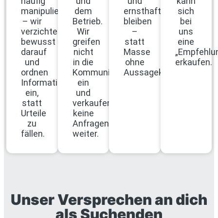
häufig
und
und
kann
manipulierbar
dem
ernsthaft
sich
– wir
Betrieb.
bleiben
bei
verzichten
Wir
–
uns
bewusst
greifen
statt
eine
darauf
nicht
Masse
„Empfehlu
und
in die
ohne
erkaufen.
ordnen
Kommunikation
Aussagekraft.
Informationen
ein
ein,
und
statt
verkaufen
Urteile
keine
zu
Anfragen
fällen.
weiter.
Unser Versprechen an dich
als Suchenden