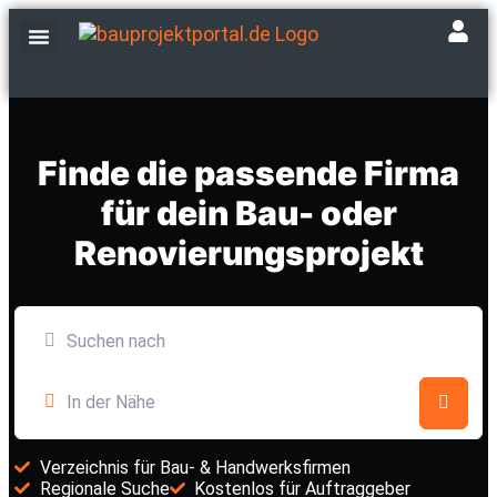
Fachbetriebe finden
Events & Messen
Finde die passende Firma
für dein Bau- oder
Renovierungsprojekt
Suchen nach
In der Nähe
Such
Verzeichnis für Bau- & Handwerksfirmen
Regionale Suche
Kostenlos für Auftraggeber