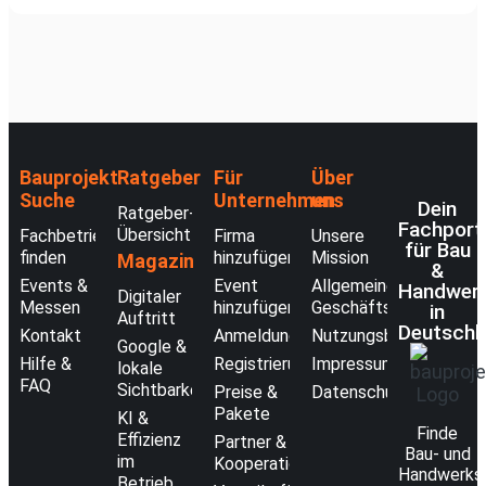
Bauprojekt-
Ratgeber
Für
Über
Suche
Unternehmen
uns
Dein
Ratgeber-
Fachport
Übersicht
Fachbetriebe
Firma
Unsere
für Bau
finden
hinzufügen
Mission
Magazin
&
Events &
Event
Allgemeine
Handwer
Digitaler
Messen
hinzufügen
Geschäftsbedingunge
in
Auftritt
Deutschl
Kontakt
Anmeldung
Nutzungsbedingungen
Google &
Hilfe &
Registrierung
Impressum
lokale
FAQ
Sichtbarkeit
Preise &
Datenschutzerklärung
Pakete
KI &
Finde
Effizienz
Partner &
Bau- und
im
Kooperationen
Handwerks
Betrieb