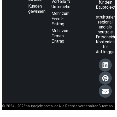
Vorteile für
für dein
Kunden
Unternehmen
Bauprojekt
gewinnen
–
Mehr zum
strukturiert
Event-
regional
Eintrag
und als
Mehr zum
neutrale
Firmen-
Entscheidun
Eintrag
Kostenlos
für
Auftraggeb
© 2024 - 2026
bauprojektportal.de
Alle Rechte vorbehalten
Sitemap