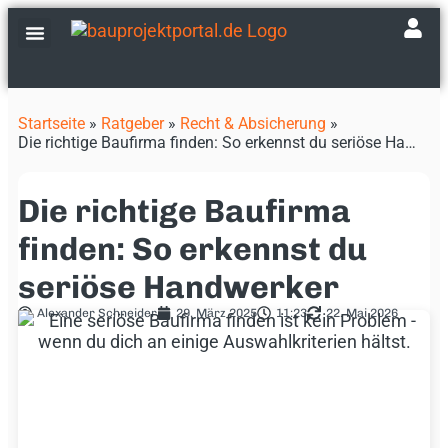
Fachbetriebe finden
Events & Messen
Startseite
»
Ratgeber
»
Recht & Absicherung
»
Die richtige Baufirma finden: So erkennst du seriöse Handwerker
Die richtige Baufirma
finden: So erkennst du
seriöse Handwerker
Alexander Schneider
29. März 2025
11:23
22. Mai 2026