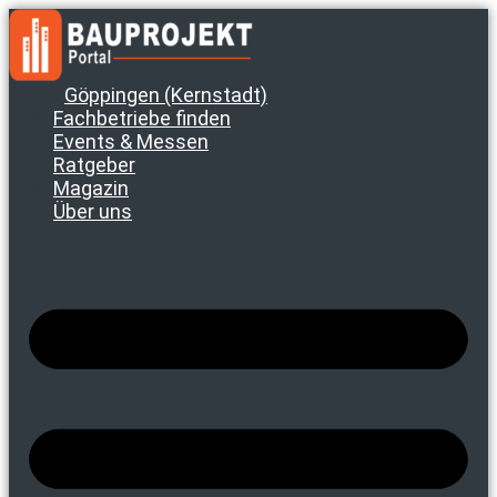
Zum
Inhalt
springen
Göppingen (Kernstadt)
Fachbetriebe finden
Events & Messen
Ratgeber
Magazin
Über uns