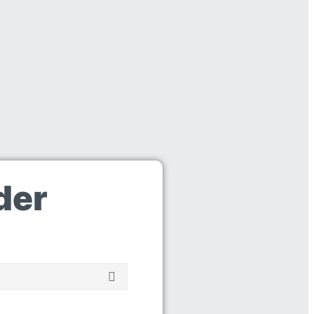
der
ading...