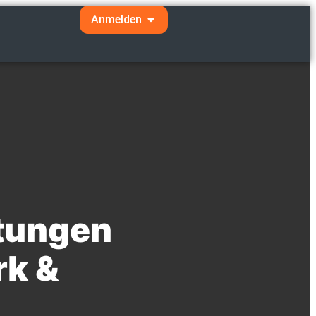
Anmelden
n
ltungen
rk &