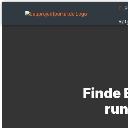
P
Rat
Finde 
run