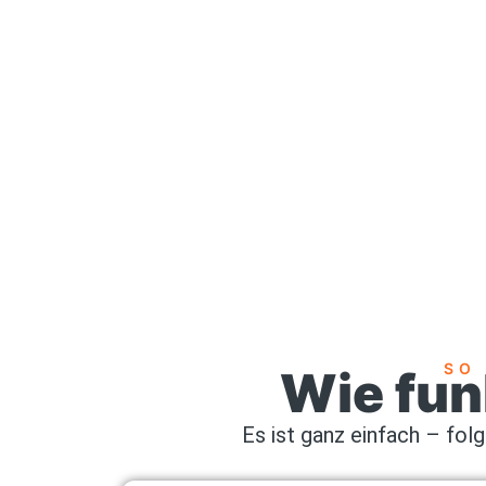
Termininformationen und Anmeldelinks
kannst du deine Teilnahme einfach planen.
SO
Wie fun
Es ist ganz einfach – fol