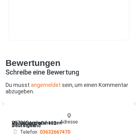
Bewertungen
Schreibe eine Bewertung
Du musst
angemeldet
sein, um einen Kommentar
abzugeben.
Adresse
99706
Sondershausen
Hospitalstraße 182
Thüringen
Deutschland
Telefon
03632667470