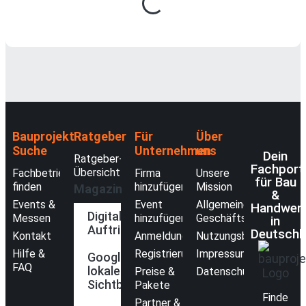
Wird geladen …
Bauprojekt-
Ratgeber
Für
Über
Suche
Unternehmen
uns
Dein
Ratgeber-
Fachport
Übersicht
Fachbetriebe
Firma
Unsere
für Bau
finden
hinzufügen
Mission
Magazin
&
Events &
Event
Allgemeine
Handwer
Digitaler
Messen
hinzufügen
Geschäftsbedingunge
in
Auftritt
Deutschl
Kontakt
Anmeldung
Nutzungsbedingungen
Hilfe &
Registrierung
Impressum
Google &
FAQ
lokale
Preise &
Datenschutzerklärung
Sichtbarkeit
Pakete
Finde
Partner &