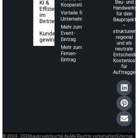
Bau- und
KI &
Kooperationen
Handwerks
Effizienz
Vorteile für
für dein
im
Unternehmen
Bauprojekt
Betrieb
–
Mehr zum
strukturiert
Kunden
Event-
regional
gewinnen
Eintrag
und als
Mehr zum
neutrale
Firmen-
Entscheidun
Eintrag
Kostenlos
für
Auftraggeb
© 2024 - 2026
bauprojektportal.de
Alle Rechte vorbehalten
Sitemap