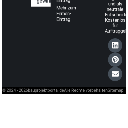
gewinnen
Eintrag
und als
Mehr zum
neutrale
Firmen-
Entscheidun
Eintrag
Kostenlos
für
Auftraggeb
© 2024 - 2026
bauprojektportal.de
Alle Rechte vorbehalten
Sitemap