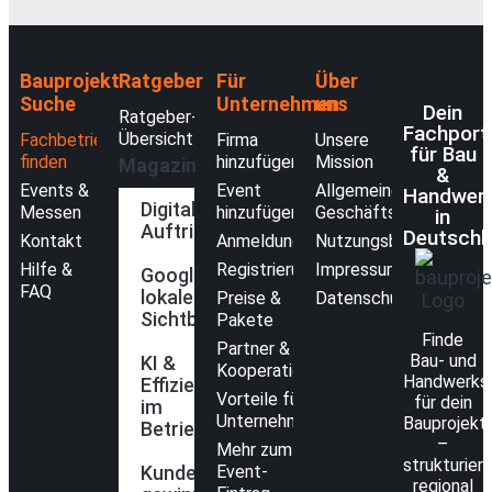
Bauprojekt-
Ratgeber
Für
Über
Suche
Unternehmen
uns
Dein
Ratgeber-
Fachport
Übersicht
Fachbetriebe
Firma
Unsere
für Bau
finden
hinzufügen
Mission
Magazin
&
Events &
Event
Allgemeine
Handwer
Digitaler
Messen
hinzufügen
Geschäftsbedingunge
in
Auftritt
Deutschl
Kontakt
Anmeldung
Nutzungsbedingungen
Hilfe &
Registrierung
Impressum
Google &
FAQ
lokale
Preise &
Datenschutzerklärung
Sichtbarkeit
Pakete
Finde
Partner &
Bau- und
KI &
Kooperationen
Handwerks
Effizienz
Vorteile für
für dein
im
Unternehmen
Bauprojekt
Betrieb
–
Mehr zum
strukturiert
Kunden
Event-
regional