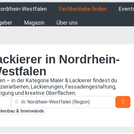
ordrhein-Westfalen
Fachbetriebe finden
Event
geber
Magazin
Über uns
ackierer in Nordrhein-
estfalen
n – in der Kategorie Maler & Lackierer findest du
ezierarbeiten, Lackierungen, Fassadengestaltung,
gung und kreative Oberflächen.
In der Nähe
Suc
ckenbau & Innenwände