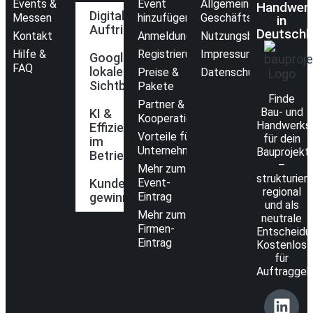
Events &
Event
Allgemeine
Handwer
Digitaler
Messen
hinzufügen
Geschäftsbedingunge
in
Auftritt
Deutschl
Kontakt
Anmeldung
Nutzungsbedingungen
Hilfe &
Registrierung
Impressum
Google &
FAQ
lokale
Preise &
Datenschutzerklärung
Sichtbarkeit
Pakete
Finde
Partner &
Bau- und
KI &
Kooperationen
Handwerks
Effizienz
Vorteile für
für dein
im
Unternehmen
Bauprojekt
Betrieb
–
Mehr zum
strukturiert
Kunden
Event-
regional
gewinnen
Eintrag
und als
Mehr zum
neutrale
Firmen-
Entscheidun
Eintrag
Kostenlos
für
Auftraggeb