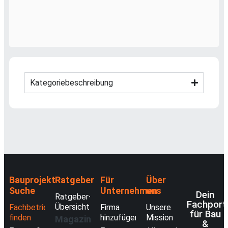
Kategoriebeschreibung
Bauprojekt-
Ratgeber
Für
Über
Suche
Unternehmen
uns
Dein
Ratgeber-
Fachport
Übersicht
Fachbetriebe
Firma
Unsere
für Bau
finden
hinzufügen
Mission
Magazin
&