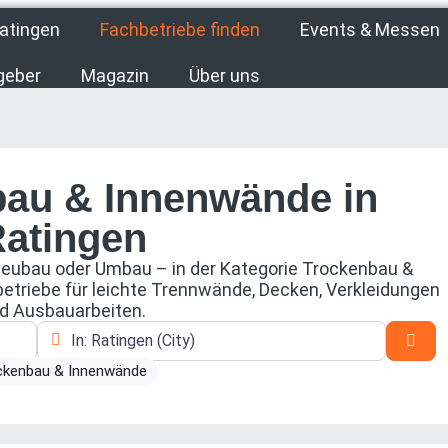
atingen
Fachbetriebe finden
Events & Messen
geber
Magazin
Über uns
bau & Innenwände in
atingen
Neubau oder Umbau – in der Kategorie Trockenbau &
etriebe für leichte Trennwände, Decken, Verkleidungen
d Ausbauarbeiten.
In der Nähe
Suc
ckenbau & Innenwände