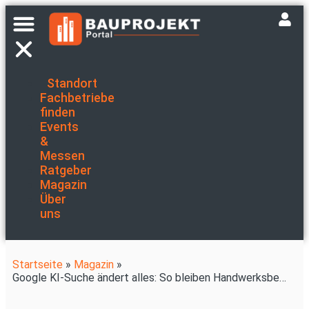
Standort
Fachbetriebe
finden
Events
&
Messen
Ratgeber
Magazin
Über
uns
Startseite
»
Magazin
»
Google KI-Suche ändert alles: So bleiben Handwerksbetriebe sichtbar